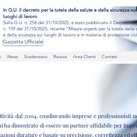
In G.U. il decreto per la tutela della salute e della sicurezza sui
luoghi di lavoro
Sulla G.U. n. 254 del 31/10/2025, è stato pubblicato il Decreto L
n. 159 del 31/10/2025, recante “Misure urgenti per la tutela della 
e della sicurezza sui luoghi di lavoro e in materia di protezione civi
Gazzetta Ufficiale
à
News
Scadenzario
Risorse
Area Clienti
Contatti
attività dal 2004, coadiuvando imprese e professionisti n
i ha dimostrato di essere un partner affidabile per impre
azioni durature e basate su precisione, correttezza ed ef