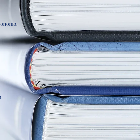
utonomo.
o