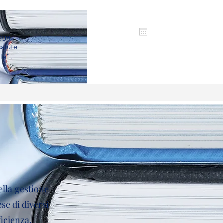
egge
salute
le”.
ella gestione
se di diversi
ficienza.